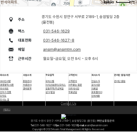
100m
길찾기
경기도 수원시 장안구 서부로 2189-1, 송암빌딩 2층
주소
(율전동)
주소
경기 수원시 장안구 서부로 2189-1
팩스
031-546-1629
전화
-
대표전화
031-546-1627~8
메일
ansim@ansimtm.com
근무시간
월요일~금요일, 오전 9시 ~ 오후 6시
회사소개
사업소개
주요실적
고객센터
회사소식
관리단 설립 자문
CEO인사말
종합관리
오피스텔
고객문의
안심소식
관리단 설립
경영철학/사훈
위생관리
지식산업센터/오피스
자주묻는 질문
공지사항
회사개요
경비용역
공동주택/주상복합
자유게시판
자료실
인허가 현황
상가,빌딩
무료상담
포토갤러리
조직도
인재채용
오시는 길
Contact Us
카탈로그
경기도 수원시 장안구 서부로 2189-1, 송암빌딩 2층 (율전동)
㈜안심종합관리
Tel.
031-546-1627~8
Fax.
031-546-1629
E-mail.
ansim@ansimtm.com
Copyright © 2025Ansim Total Management All Rights Reserved.